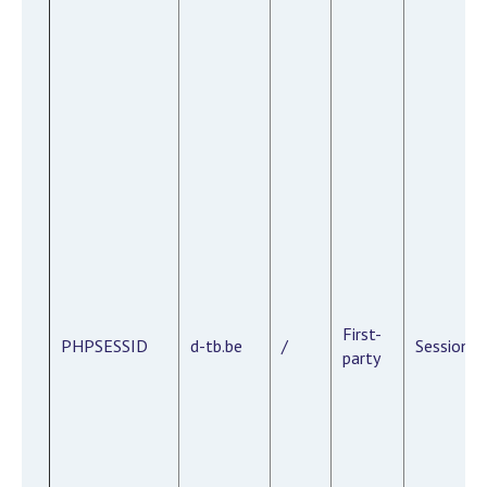
First-
PHPSESSID
d-tb.be
/
Session
party