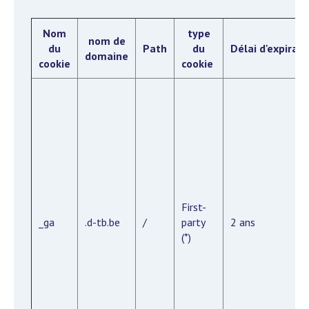
Nom
type
nom de
du
Path
du
Délai d'expirati
domaine
cookie
cookie
First-
_ga
.d-tb.be
/
party
2 ans
(*)