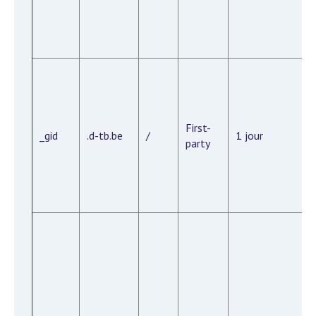
First-
_gid
.d-tb.be
/
1 jour
party