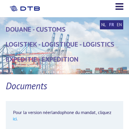
NL
FR
EN
DOUANE - CUSTOMS
DOUANE - CUSTOMS
LOGISTIEK - LOGISTIQUE - LOGISTICS
LOGISTIEK - LOGISTIQUE - LOGISTICS
EXPEDITIE - EXPEDITION
EXPEDITIE - EXPEDITION
Documents
Pour la version néerlandophone du mandat, cliquez
ici
.